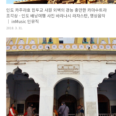
인도 카주라호 힌두교 사원 외벽의 관능 충만한 카마수트라
조각상 - 인도 배낭여행 사진 바라나시 라자스탄, 명상음악
｜ inMusic 인뮤직
2018. 3. 31.