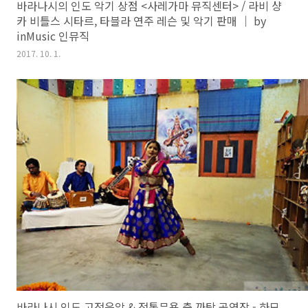
바라나시의 인도 악기 상점 <사레가마 뮤직센터> / 라비 샹
카 비틀스 시타르, 타블라 연주 레슨 및 악기 판매 ｜ by
inMusic 인뮤직
2017. 10. 1.
바라나시 인도 고전음악 & 전통무용 춤 까탁 공연장 - 하모