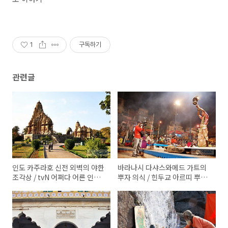
1
구독하기
관련글
인도 카주라호 신전 외벽의 야한
바라나시 다샤스와메드 가트의
조각상 / tvN 어쩌다 어른 인문
뿌자 의식 / 힌두교 아르띠 뿌자
학 강연 조승연- 카마수트라, 좌
(Aarti Puja) 불의 숭배의식, 힌
도 밀교, 힌두교 탄트라 수행 ｜
두교 음악 ｜ by inMusic 인뮤
inMusic 인뮤직
직