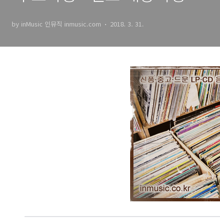
진 바라나시 라자스탄, 명상
by inMusic 인뮤직 inmusic.com
2018. 3. 31.
음악 ｜ inMusic 인뮤직