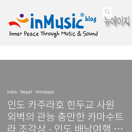
본문 바로가기
India · Nepal · Himalaya
인도 카주라호 힌두교 사원
외벽의 관능 충만한 카마수트
라 조각상 - 인도 배낭여행 사