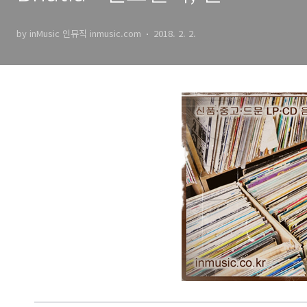
트어 요가 경전, 명상음악, 뉴
by inMusic 인뮤직 inmusic.com
2018. 2. 2.
에이지 음악｜ by inMusic
인뮤직