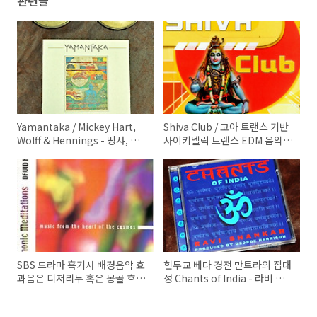
관련글
Yamantaka / Mickey Hart,
Shiva Club / 고아 트랜스 기반
Wolff & Hennings - 띵샤, 싱
사이키델릭 트랜스 EDM 음악,
잉볼 명상주발, 간타 종 금속 타
볼리우드 영화음악, 힌두교 신화
악기로 펼치는 전위음악, 요가음
의 만남 ｜ by inMusic 인뮤직
악 ｜ by inMusic 인뮤직
SBS 드라마 흑기사 배경음악 효
힌두교 베다 경전 만트라의 집대
과음은 디저리두 혹은 몽골 흐미
성 Chants of India - 라비 샹
(Khoomei) 오버톤 발성 창법
카 / 조지 해리슨 제작, 산스크리
명상음악 ｜ by inMusic 인뮤직
트어, 명상 요가음악 ｜ by