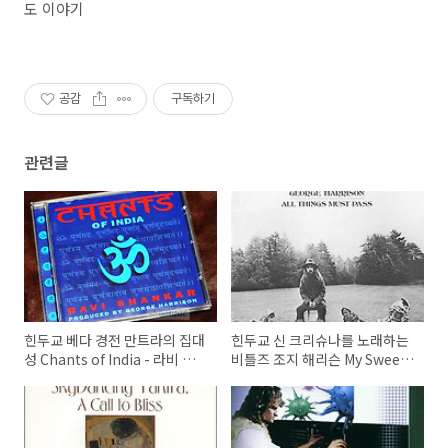
도 이야기
공감
구독하기
관련글
힌두교 베다 경전 만트라의 집대
힌두교 신 크리슈나를 노래하는
성 Chants of India - 라비 샹
비틀즈 조지 해리슨 My Sweet
카 / 조지 해리슨 제작, 산스크리
Lord (1971) / OM 만트라, 인도
트어, 명상 요가음악 ｜ by
고전음악 시타르 연주, 히피즘
inMusic 인뮤직
히피 ｜ by inMusic 인뮤직