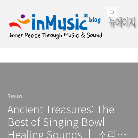
본문 바로가기
Review
Ancient Treasures: The
Best of Singing Bowl
Healing Sounds ｜ 소리치