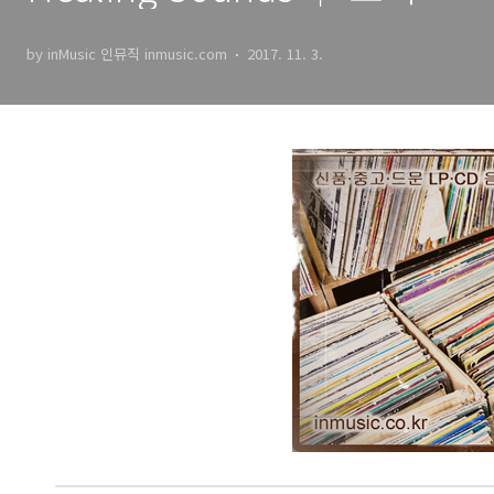
유를 위한 크리스탈 싱잉볼
by inMusic 인뮤직 inmusic.com
2017. 11. 3.
음향의 진수, 신비주의 음악
｜ by inMusic 인뮤직