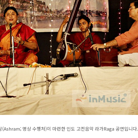
(Ashram; 명상 수행처)이 마련한 인도 고전음악 라가Raga 공연입니다