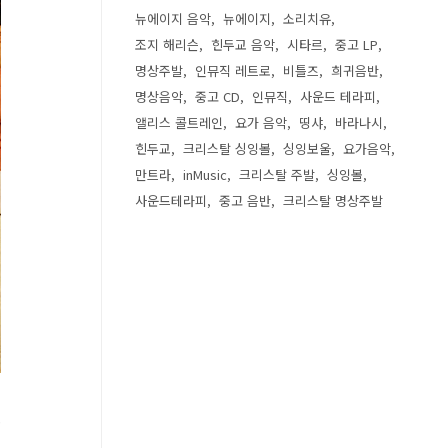
뉴에이지 음악
뉴에이지
소리치유
조지 해리슨
힌두교 음악
시타르
중고 LP
명상주발
인뮤직 레트로
비틀즈
희귀음반
명상음악
중고 CD
인뮤직
사운드 테라피
앨리스 콜트레인
요가 음악
띵샤
바라나시
힌두교
크리스탈 싱잉볼
싱잉보울
요가음악
만트라
inMusic
크리스탈 주발
싱잉볼
사운드테라피
중고 음반
크리스탈 명상주발
.