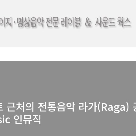
 근처의 전통음악 라가(Raga) 
sic 인뮤직