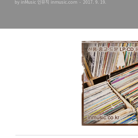
by inMusic 인뮤직 inmusic.com
2017. 9. 19.