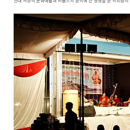
현대 서양의 문화예술과 비틀즈의 음악에 큰 영행을 준 히피즘의