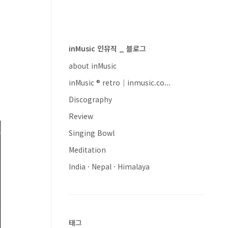
inMusic 인뮤직 _ 블로그
about inMusic
inMusic ® retro｜inmusic.co...
Discography
Review
Singing Bowl
Meditation
India · Nepal · Himalaya
태그