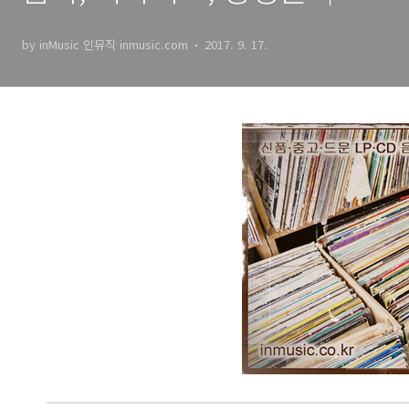
inMusic 인뮤직
by inMusic 인뮤직 inmusic.com
2017. 9. 17.