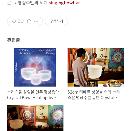
곳 → 명상주발의 세계
singingbowl.kr
공감
구독하기
관련글
크리스탈 싱잉볼 연주 명상음악
52cm 티베트 싱잉볼 속의 크리
Crystal Bowl Healing by
스탈 명상주발 음반 Crystal
Steven Halpern - 인뮤직
Bowl Healing by inMusic 인
inMusic 발매 CD 음반
뮤직 / 뇌파 α알파파 사운드 테
라피, 요가음악