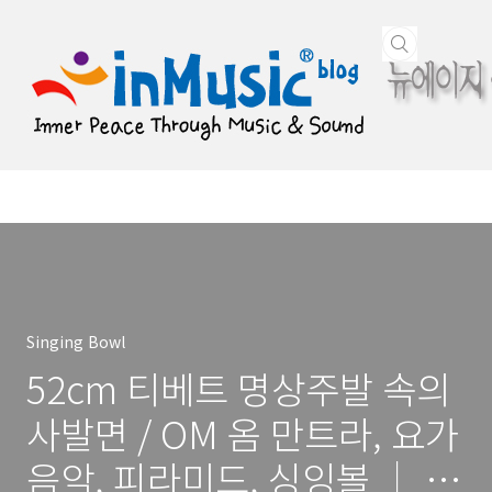
본문 바로가기
Singing Bowl
52cm 티베트 명상주발 속의
사발면 / OM 옴 만트라, 요가
음악, 피라미드, 싱잉볼 ｜ by