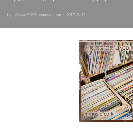
가음악, 뇌파 알파파 세타파
by inMusic 인뮤직 inmusic.com
2017. 9. 11.
음악, OM만트라