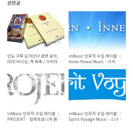
관련글
인도 구루 요가난다 관련 음악,
inMusic 인뮤직 수입 레이블 ｜
DVD 비디오, 책 목록 / 크리야
Inner Peace Music - 크리스탈
빈야사 아쉬탕가 요가음악, 명상
싱잉볼, 사운드 테라피, 소리치
센터 아쉬람, 명상음악 ｜ by
유 명상음악, 만다라 미술치료,
inMusic 인뮤직
뉴에이지 음악
inMusic 인뮤직 수입 레이블 ｜
inMusic 인뮤직 수입 레이블 ｜
PROJEKT - 일렉트로니카 몽환
Spirit Voyage Music - 스나탐
적인 음악, EDM, 앰비언트, 스
카우르(시크교 명상음악), 아샤
파 요가 수면음악
나(크리스탈 명상주발), 쿤달리